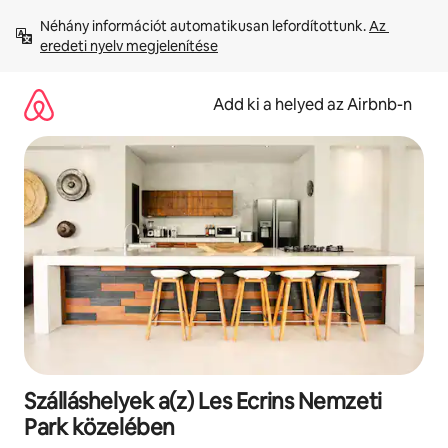
Ugrás
Néhány információt automatikusan lefordítottunk. 
Az 
a
eredeti nyelv megjelenítése
tartalomra
Add ki a helyed az Airbnb-n
Szálláshelyek a(z) Les Ecrins Nemzeti
Park közelében