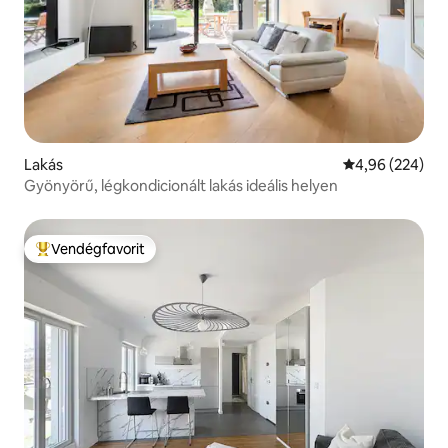
Lakás
Átlagos értéke
4,96 (224)
Gyönyörű, légkondicionált lakás ideális helyen
Vendégfavorit
Kiemelt vendégfavorit