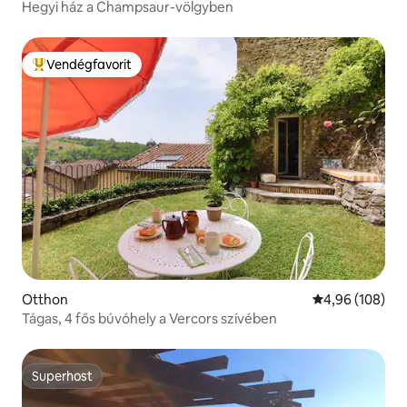
Hegyi ház a Champsaur-völgyben
Vendégfavorit
Kiemelt vendégfavorit
Otthon
Átlagos értéke
4,96 (108)
Tágas, 4 fős búvóhely a Vercors szívében
Superhost
Superhost