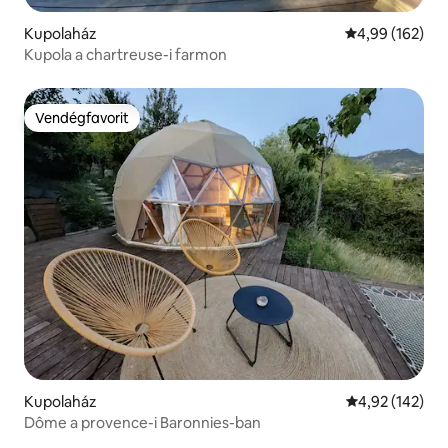
Kupolaház
Átlagos értéke
4,99 (162)
Kupola a chartreuse-i farmon
Vendégfavorit
Vendégfavorit
Kupolaház
Átlagos értéke
4,92 (142)
Dôme a provence-i Baronnies-ban