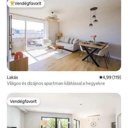
Vendégfavorit
Kiemelt vendégfavorit
Lakás
Átlagos értéke
4,99 (119)
Világos és dizájnos apartman kilátással a hegyekre
Vendégfavorit
Vendégfavorit