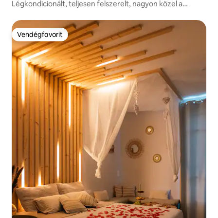
Légkondicionált, teljesen felszerelt, nagyon közel a
központhoz és a vasútállomáshoz
Vendégfavorit
Vendégfavorit