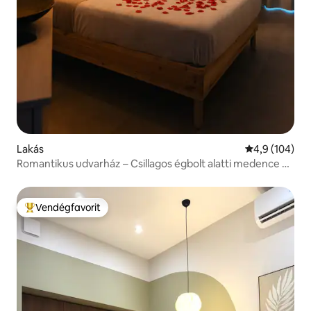
Lakás
Átlagos érték
4,9 (104)
Romantikus udvarház – Csillagos égbolt alatti medence és
jacuzzi
Vendégfavorit
Kiemelt vendégfavorit