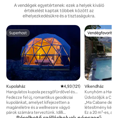
A vendégek egyetértenek: ezek a helyek kiváló
értékelést kaptak többek között az
elhelyezkedésükre és a tisztaságukra.
Superhost
Vendégfavorit
Superhost
Vendégfavorit
Kupolaház
Átlagos értékelés: 5/4,93, 121 
4,93 (121)
Víkendház
Hangulatos kupola pezsgőfürdővel és
Kunyhóm a Haute
minden kényelemmel
Fedezze fel új, romantikus geodéziai
Üdvözöljük a Chas
kupolánkat, amelyet kifejezetten a
„Ma Cabane des H
magánéletre és a wellnessre vágyó
létesítmény két k
párok számára terveztünk. Idilli
Ez a 20 m²-es, a 
környezetet kínál a különleges pillanatok
elhelyezkedő gubó 