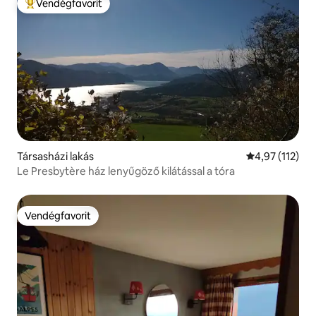
Vendégfavorit
Kiemelt vendégfavorit
Társasházi lakás
Átlagos értéke
4,97 (112)
Le Presbytère ház lenyűgöző kilátással a tóra
Vendégfavorit
Vendégfavorit