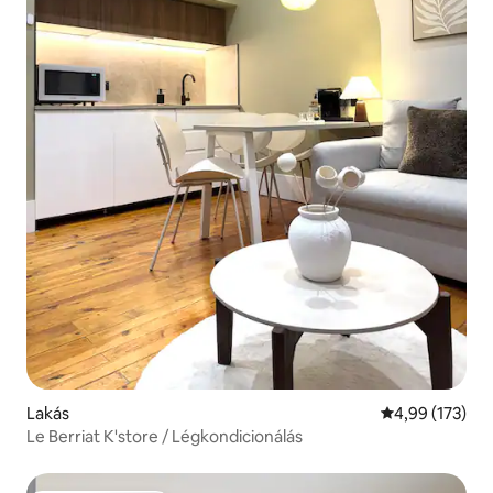
Lakás
Átlagos értéke
4,99 (173)
Le Berriat K'store / Légkondicionálás