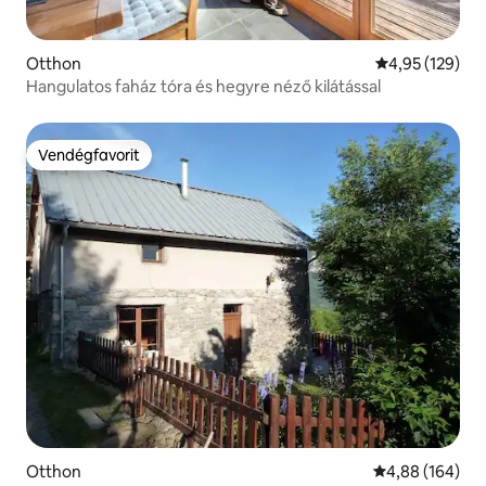
Otthon
Átlagos értéke
4,95 (129)
Hangulatos faház tóra és hegyre néző kilátással
Vendégfavorit
Vendégfavorit
Otthon
Átlagos értéke
4,88 (164)