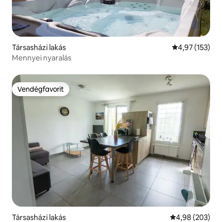
Társasházi lakás
Átlagos értéke
4,97 (153)
Mennyei nyaralás
Vendégfavorit
Vendégfavorit
Társasházi lakás
Átlagos értéke
4,98 (203)