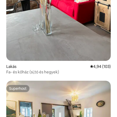
Lakás
Átlagos értéke
4,94 (103)
Fa- és kőház (sí,tó és hegyek)
Superhost
Superhost