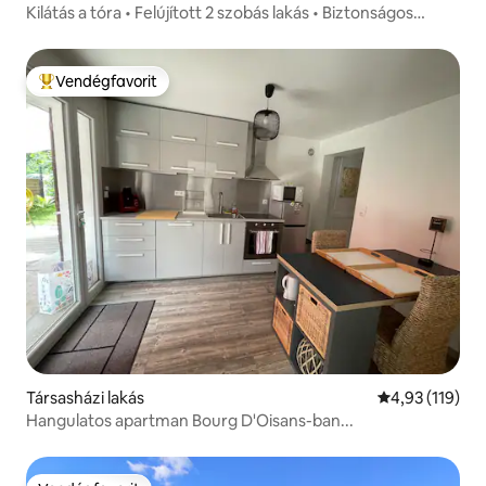
Kilátás a tóra • Felújított 2 szobás lakás • Biztonságos
parkolás • 4 fő
Vendégfavorit
Kiemelt vendégfavorit
Társasházi lakás
Átlagos értéke
4,93 (119)
Hangulatos apartman Bourg D'Oisans-ban...