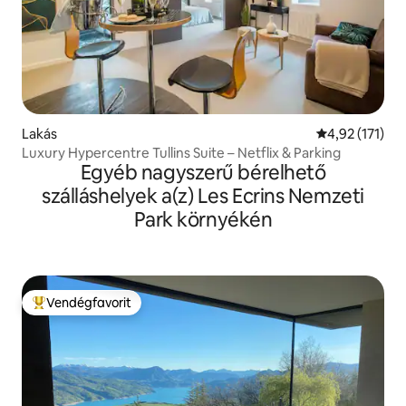
Lakás
Átlagos értéke
4,92 (171)
Luxury Hypercentre Tullins Suite – Netflix & Parking
Egyéb nagyszerű bérelhető
szálláshelyek a(z) Les Ecrins Nemzeti
Park környékén
Vendégfavorit
Kiemelt vendégfavorit