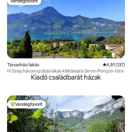
Vendégfavorit
Vendégfavorit
Társasházi lakás
Átlagos értéke
4,91 (137)
IV Szép háromszobás lakás kilátással a Serre-Ponçon-tóra
Kiadó családbarát házak
Vendégfavorit
Kiemelt vendégfavorit