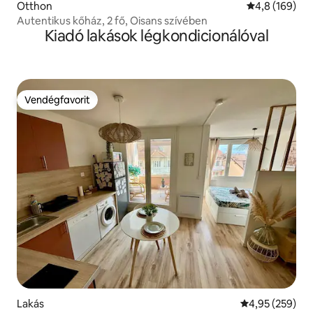
Otthon
Átlagos érték
4,8 (169)
Autentikus kőház, 2 fő, Oisans szívében
Kiadó lakások légkondicionálóval
Vendégfavorit
Vendégfavorit
Lakás
Átlagos értéke
4,95 (259)