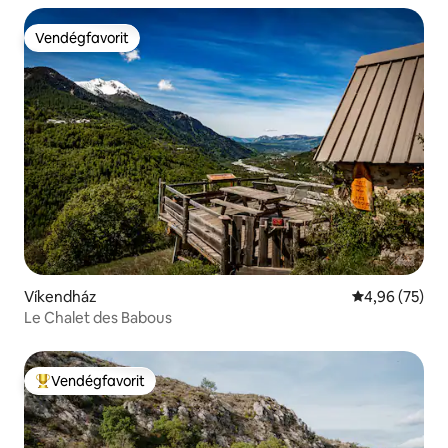
Vendégfavorit
Vendégfavorit
Víkendház
Átlagos érték
4,96 (75)
Le Chalet des Babous
Vendégfavorit
Kiemelt vendégfavorit