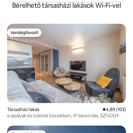
Bérelhető társasházi lakások Wi-Fi-vel
Vendégfavorit
Vendégfavorit
Társasházi lakás
Átlagos értéke
4,89 (103)
a sípályák és üzletek közelében, 4* besorolás, SZÍVÜGY