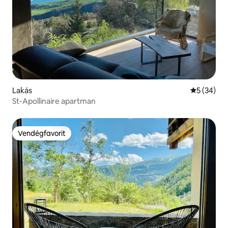
Lakás
Átlagos ér
5 (34)
St-Apollinaire apartman
Vendégfavorit
Vendégfavorit