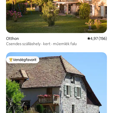
Otthon
Átlagos értéke
4,97 (156)
Csendes szálláshely · kert · műemlék falu
Vendégfavorit
Kiemelt vendégfavorit