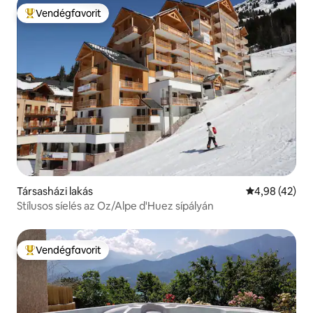
Vendégfavorit
Kiemelt vendégfavorit
Társasházi lakás
Átlagos érték
4,98 (42)
Stílusos síelés az Oz/Alpe d'Huez sípályán
Vendégfavorit
Kiemelt vendégfavorit