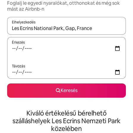
Foglalj le egyedi nyaralókat, otthonokat és még sok
mást az Airbnb-n
Elhelyezkedés
Az eredmények között a felfelé és a lefelé nyíllal navigálhatsz, 
Érkezés
Távozás
Keresés
Kiváló értékelésű bérelhető
szálláshelyek Les Ecrins Nemzeti Park
közelében