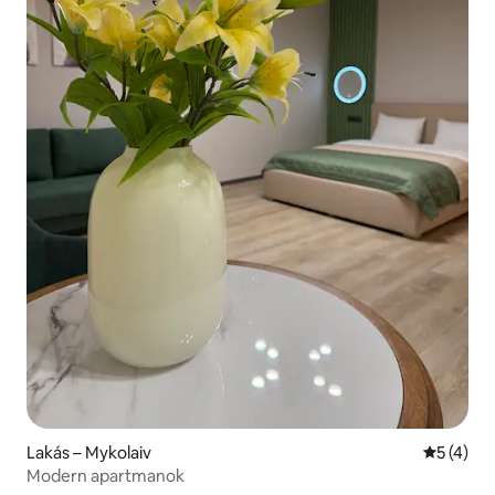
Lakás – Mykolaiv
Átlagos é
5 (4)
Modern apartmanok