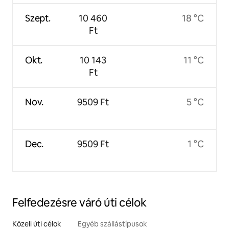
Szept.
10 460
18 °C
Ft
Okt.
10 143
11 °C
Ft
Nov.
9509 Ft
5 °C
Dec.
9509 Ft
1 °C
Felfedezésre váró úti célok
Közeli úti célok
Egyéb szállástípusok