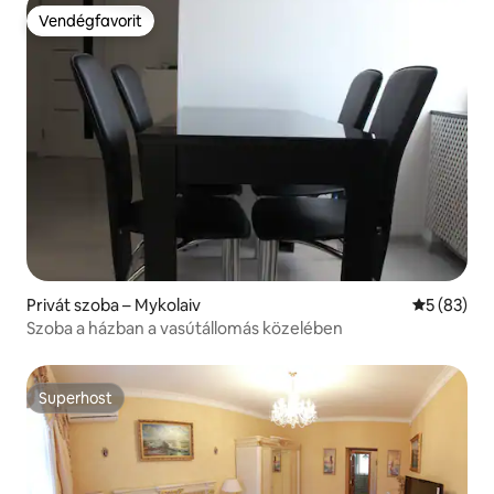
Vendégfavorit
Vendégfavorit
Privát szoba – Mykolaiv
Átlagos ér
5 (83)
Szoba a házban a vasútállomás közelében
Superhost
Superhost