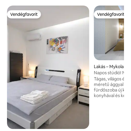
Vendégfavorit
Vendégfavorit
Vendégfavorit
Vendégfavorit
Lakás – Mykolaiv
Napos stúdió! Nag
Tágas, világos és 
méretű ággyal és sa
fürdőszoba új kádd
konyhával és kény
szereted az éjszak
elhelyezkedést, a 
a kényelmes és cs
megpihenhetsz, ez
helyem közel van 
éttermekhez és a