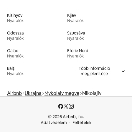
Kisinyov
Kijev
Nyaralók
Nyaralók
Odessza
Szucsáva
Nyaralók
Nyaralók
Galac
Eforie Nord
Nyaralók
Nyaralók
Bălți
Több információ
Nyaralók
megjelenítése
Airbnb
Ukrajna
Mykolaiv megye
Mikolajiv
© 2026 Airbnb, Inc.
Adatvédelem
Feltételek