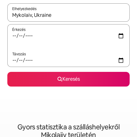
Elhelyezkedés
Az eredmények között a felfelé és a lefelé nyíllal navigálhatsz, 
Érkezés
Távozás
Keresés
Gyors statisztika a szálláshelyekről
Mikolajiv területén