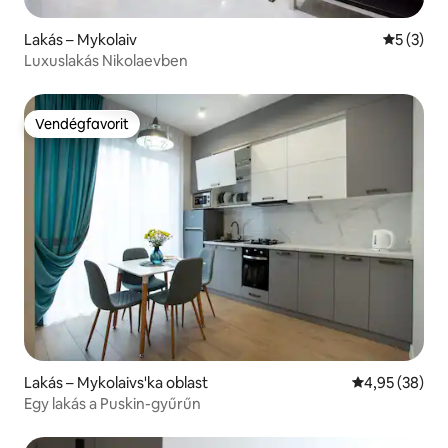
Lakás – Mykolaiv
Átlagos é
5 (3)
Luxuslakás Nikolaevben
Vendégfavorit
Vendégfavorit
Lakás – Mykolaivs'ka oblast
Átlagos érték
4,95 (38)
Egy lakás a Puskin-gyűrűn