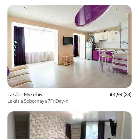
Lakás – Mykolaiv
Átlagos érték
4,94 (33)
Lakás a Sobornaya 7FriDay-n