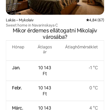
Lakás – Mykolaiv
Átlagos érték
4,84 (67)
Sweet home in Navarinskaya C
Mikor érdemes ellátogatni Mikolajiv
városába?
Hónap
Átlagos
Átlaghőmérséklet
ár
Jan.
10 143
-1 °C
Ft
Febr.
10 143
0 °C
Ft
Márc.
10 143
4 °C