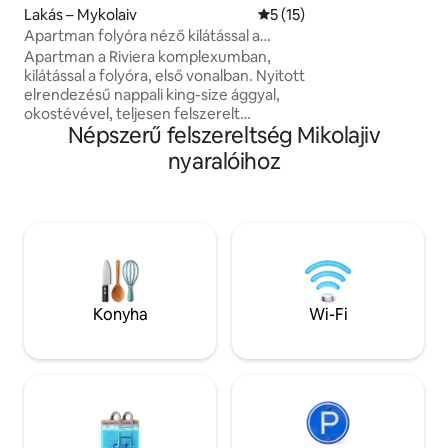
helyeihez. Imádni
Lakás – Mykolaiv
Átlagos értékelés: 5/5, 15 
5 (15)
környék, az ember
Apartman folyóra néző kilátással a
a legjobb apartma
Riviérán
Apartman a Riviera komplexumban,
kalandozóknak és 
kilátással a folyóra, első vonalban. Nyitott
elrendezésű nappali king-size ággyal,
okostévével, teljesen felszerelt
Népszerű felszereltség Mikolajiv
konyhával, sütővel, étkezőrésszel,
panorámaablakokkal. Csendes,
nyaralóihoz
biztonságos környék friss levegővel. Lift.
A közelben: homokos strand, Tavria
szupermarket, kávézók, bárok és
éttermek – mindez néhány perc sétára.
7 perc taxival a központig, 15 perc
tömegközlekedéssel. Mosógép,
hajszárító, piperecikkek,
fürdőköpenyek, papucs, tiszta
Konyha
Wi-Fi
ágynemű. Professzionális takarítás
minden vendég után.