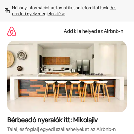
Ugrás
Néhány információt automatikusan lefordítottunk. 
Az 
a
eredeti nyelv megjelenítése
tartalomra
Add ki a helyed az Airbnb-n
Bérbeadó nyaralók itt: Mikolajiv
Találj és foglalj egyedi szálláshelyeket az Airbnb-n