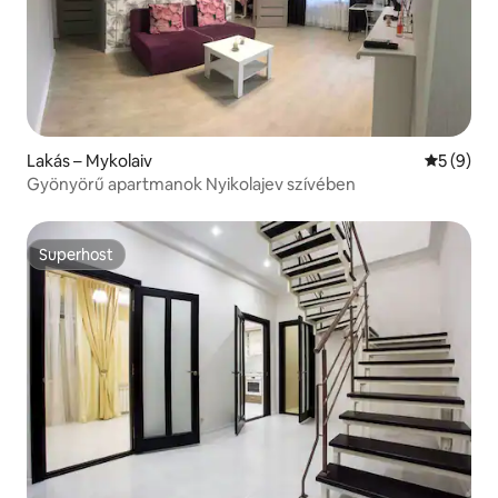
Lakás – Mykolaiv
Átlagos é
5 (9)
Gyönyörű apartmanok Nyikolajev szívében
Superhost
Superhost