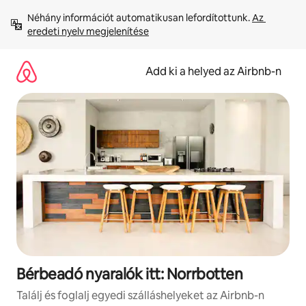
Ugrás
Néhány információt automatikusan lefordítottunk. 
Az 
a
eredeti nyelv megjelenítése
tartalomra
Add ki a helyed az Airbnb-n
Bérbeadó nyaralók itt: Norrbotten
Találj és foglalj egyedi szálláshelyeket az Airbnb-n