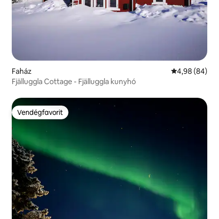
Faház
Átlagos érték
4,98 (84)
Fjälluggla Cottage - Fjälluggla kunyhó
Vendégfavorit
Vendégfavorit