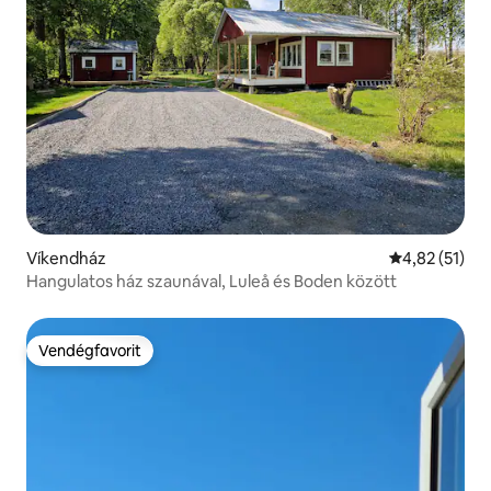
Víkendház
Átlagos érték
4,82 (51)
Hangulatos ház szaunával, Luleå és Boden között
Vendégfavorit
Vendégfavorit