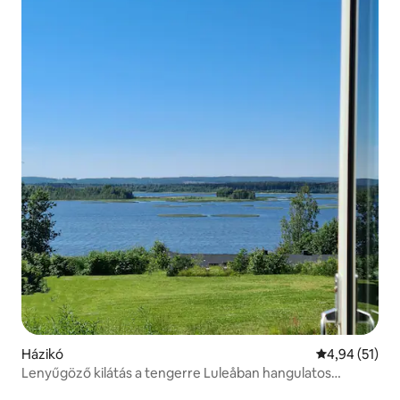
Házikó
Átlagos érték
4,94 (51)
Lenyűgöző kilátás a tengerre Luleåban hangulatos
házban/ kisházban