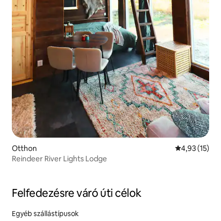
Otthon
Átlagos érték
4,93 (15)
Reindeer River Lights Lodge
Felfedezésre váró úti célok
Egyéb szállástípusok