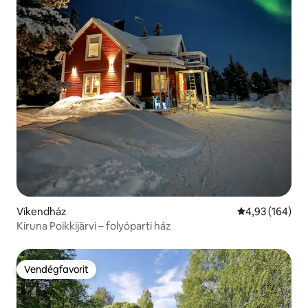
Víkendház
Átlagos értéke
4,93 (164)
Kiruna Poikkijärvi – folyóparti ház
Vendégfavorit
Vendégfavorit