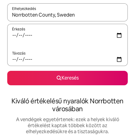
Elhelyezkedés
Az eredmények között a felfelé és a lefelé nyíllal navigálhatsz, 
Érkezés
Távozás
Keresés
Kiváló értékelésű nyaralók Norrbotten
városában
A vendégek egyetértenek: ezek a helyek kiváló
értékelést kaptak többek között az
elhelyezkedésükre és a tisztaságukra.