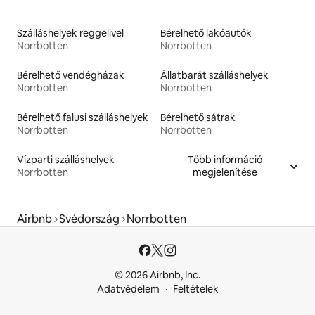
Szálláshelyek reggelivel
Bérelhető lakóautók
Norrbotten
Norrbotten
Bérelhető vendégházak
Állatbarát szálláshelyek
Norrbotten
Norrbotten
Bérelhető falusi szálláshelyek
Bérelhető sátrak
Norrbotten
Norrbotten
Vízparti szálláshelyek
Több információ
Norrbotten
megjelenítése
Airbnb
Svédország
Norrbotten
© 2026 Airbnb, Inc.
Adatvédelem
Feltételek