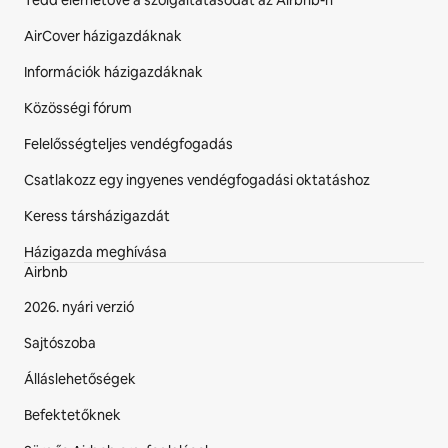
Tedd elérhetővé a szolgáltatásodat az Airbnb-n
AirCover házigazdáknak
Információk házigazdáknak
Közösségi fórum
Felelősségteljes vendégfogadás
Csatlakozz egy ingyenes vendégfogadási oktatáshoz
Keress társházigazdát
Házigazda meghívása
Airbnb
2026. nyári verzió
Sajtószoba
Álláslehetőségek
Befektetőknek