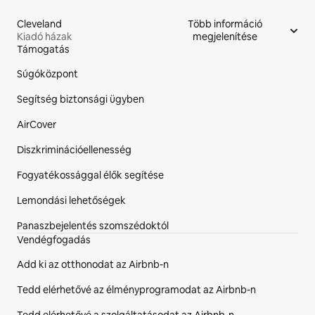
Cleveland
Több információ
Kiadó házak
megjelenítése
Támogatás
Az oldal lábléce
Súgóközpont
Segítség biztonsági ügyben
AirCover
Diszkriminációellenesség
Fogyatékossággal élők segítése
Lemondási lehetőségek
Panaszbejelentés szomszédoktól
Vendégfogadás
Add ki az otthonodat az Airbnb-n
Tedd elérhetővé az élményprogramodat az Airbnb-n