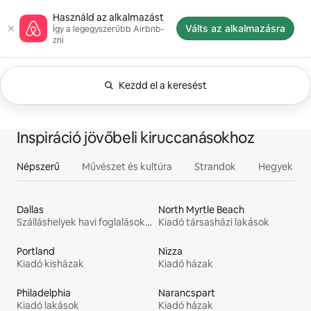
Ugrás
Az Airbnb kezdőlapja
Használd az alkalmazást
a
Válts az alkalmazásra
Így a legegyszerűbb Airbnb-
tartalomra
zni
Kezdd el a keresést
Jelenleg Bármikor kritérium jelenik meg. Kere
0/0 elem megjelenítve
Minden
Élményprogramok
Otthonok
Inspiráció jövőbeli kiruccanásokhoz
Népszerű
Művészet és kultúra
Strandok
Hegyek
Dallas
North Myrtle Beach
Szálláshelyek havi foglalásokhoz
Kiadó társasházi lakások
Portland
Nizza
Kiadó kisházak
Kiadó házak
Philadelphia
Narancspart
Kiadó lakások
Kiadó házak